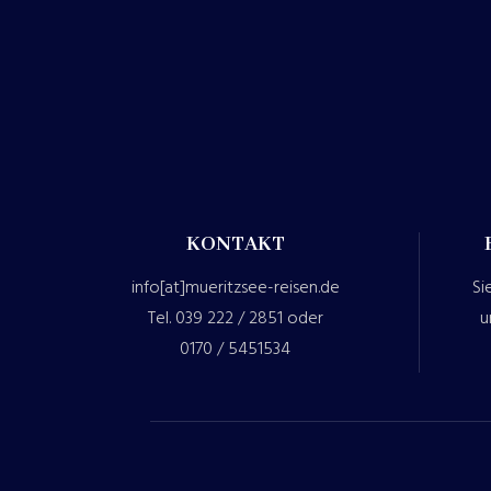
KONTAKT
info[at]mueritzsee-reisen.de
Si
Tel. 039 222 / 2851 oder
u
0170 / 5451534