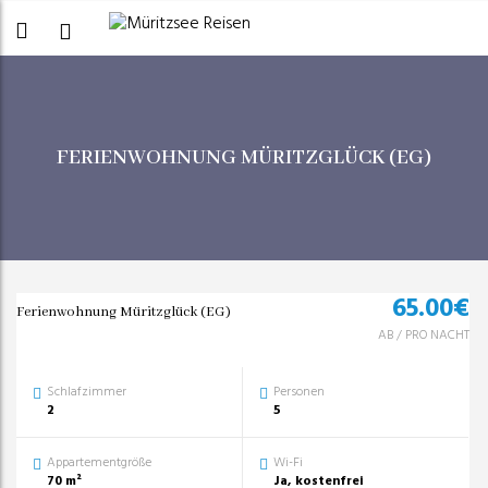
FERIENWOHNUNG MÜRITZGLÜCK (EG)
65.00
€
Ferienwohnung Müritzglück (EG)
AB
/
PRO NACHT
Schlafzimmer
Personen
2
5
Appartementgröße
Wi-Fi
70 m²
Ja, kostenfrei